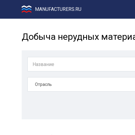
MANUFACTURERS.RU
Добыча нерудных материа
Отрасль