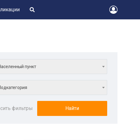
ликации
Населенный пункт
Подкатегория
сить фильтры