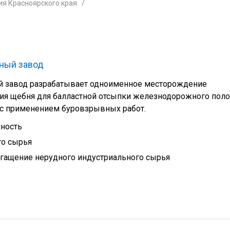
я Красноярского края
ный завод
й завод разрабатывает одноименное месторождение
ия щебня для балластной отсыпки железнодорожного поло
с применением буровзрывных работ.
ность
го сырья
гащение нерудного индустриального сырья