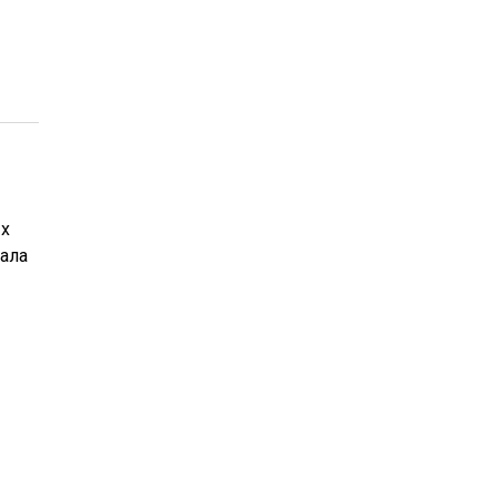
ых
ала