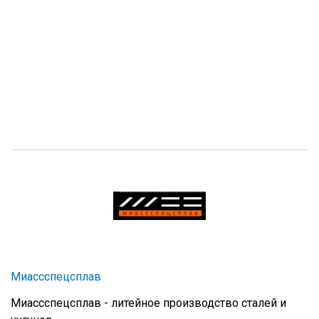
Миассспецсплав
Миассспецсплав - литейное производство сталей и