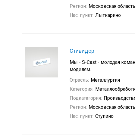
Регион:
Московская област
Нас. пункт:
Лыткарино
Стивидор
Мы - S-Cast - молодая ком
моделям.
Отрасль:
Металлургия
Категория:
Металлообработ
Подкатегория:
Производств
Регион:
Московская област
Нас. пункт:
Ступино