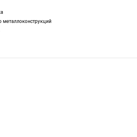
ка
о металлоконструкций
ь