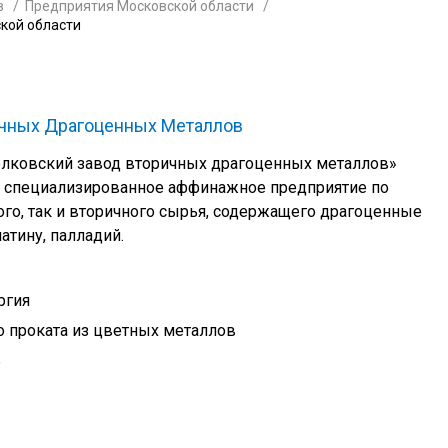
в
Предприятия Московской области
кой области
чных Драгоценных Металлов
лковский завод вторичных драгоценных металлов»
е специализированное аффинажное предприятие по
го, так и вторичного сырья, содержащего драгоценные
атину, палладий.
ргия
 проката из цветных металлов
ь