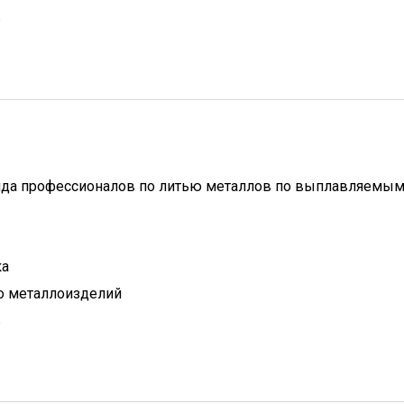
ь
анда профессионалов по литью металлов по выплавляемы
ка
о металлоизделий
ь