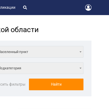
ликации
кой области
Населенный пункт
Подкатегория
сить фильтры