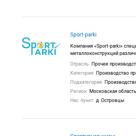
Sport-parki
Компания «Sport-parki» спе
металлоконструкций различн
Отрасль:
Прочее производс
Категория:
Производство пр
Подкатегория:
Производство
Регион:
Московская област
Нас. пункт:
д. Островцы