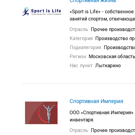
Спортивная жизнь
«Sport is Life» - собственн
занятий спортом, отвечающ
Отрасль:
Прочее производс
Категория:
Производство пр
Подкатегория:
Производство
Регион:
Московская област
Нас. пункт:
Лыткарино
Спортивная Империя
ООО «Спортивная Империя» 
инвентаря.
Отрасль:
Прочее производс