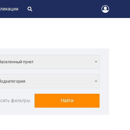
ликации
Населенный пункт
Подкатегория
сить фильтры