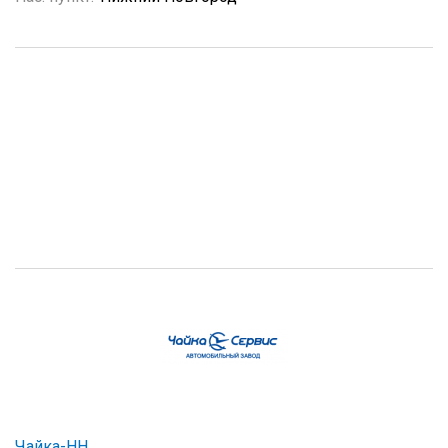
Чайка-НН