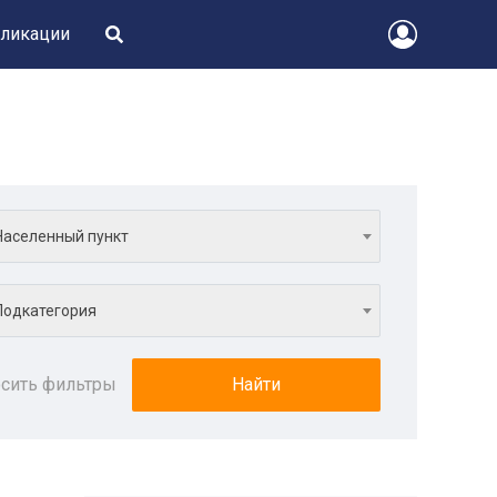
ликации
Населенный пункт
Подкатегория
сить фильтры