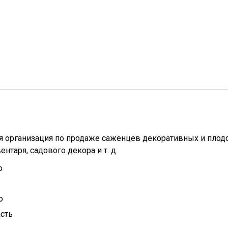
ая организация по продаже саженцев декоративных и пло
ентаря, садового декора и т. д.
о
о
сть