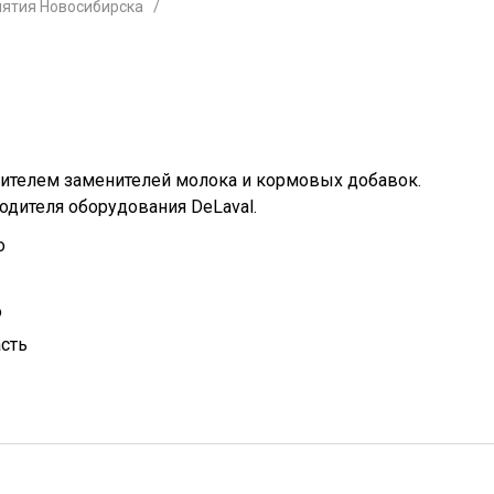
ятия Новосибирска
ителем заменителей молока и кормовых добавок.
дителя оборудования DeLaval.
о
о
сть