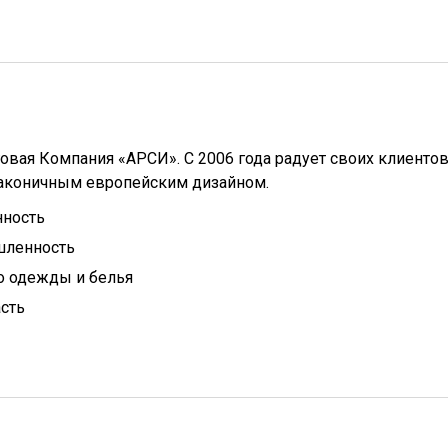
вая Компания «АРСИ». С 2006 года радует своих клиенто
аконичным европейским дизайном.
ность
ленность
о одежды и белья
сть