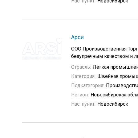
Нас. пункт:
Новосибирск
Арси
ООО Производственная Торго
безупречным качеством и л
Отрасль:
Легкая промышлен
Категория:
Швейная промыш
Подкатегория:
Производств
Регион:
Новосибирская обла
Нас. пункт:
Новосибирск