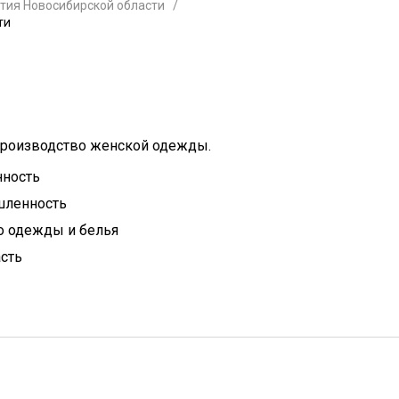
тия Новосибирской области
ти
производство женской одежды.
ность
ленность
о одежды и белья
сть