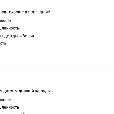
водству одежды для детей.
ность
ленность
о одежды и белья
сть
водством детской одежды.
ность
ленность