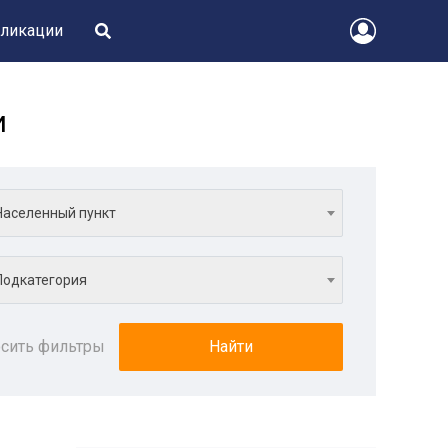
ликации
и
Населенный пункт
Подкатегория
сить фильтры