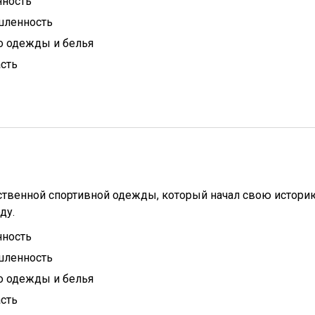
ность
ленность
о одежды и белья
сть
ественной спортивной одежды, который начал свою истори
ду.
ность
ленность
о одежды и белья
сть