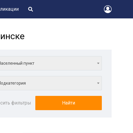
ликации
нинске
Населенный пункт
Подкатегория
сить фильтры