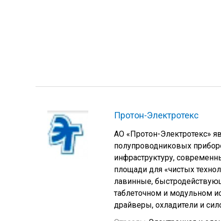
Протон-Электротекс
АО «Протон-Электротекс» я
полупроводниковых приборо
инфраструктуру, современн
площади для «чистых техно
лавинные, быстродействую
таблеточном и модульном ис
драйверы, охладители и сил