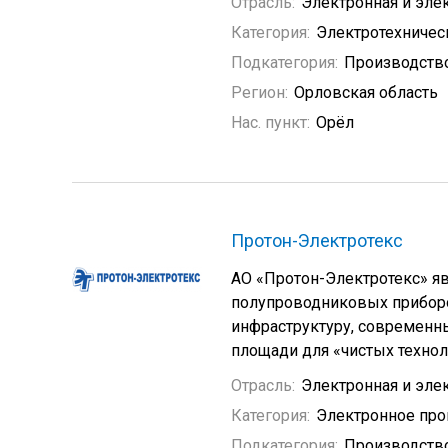
Отрасль:
Электронная и эле
Категория:
Электротехничес
Подкатегория:
Производство
Регион:
Орловская область
Нас. пункт:
Орёл
Протон-Электротекс
АО «Протон-Электротекс» я
полупроводниковых приборо
инфраструктуру, современн
площади для «чистых технол
Отрасль:
Электронная и эле
Категория:
Электронное про
Подкатегория:
Производств