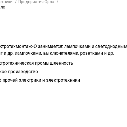
ехники
Предприятия Орла
рле
ктротехмонтаж-О занимается: лампочками и светодиодны
нг и др, лампочками, выключателями, розетками и др.
ктротехническая промышленность
кое производство
 прочей электрики и электротехники