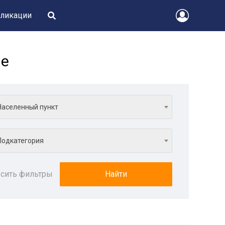
ликации
ле
Населенный пункт
Подкатегория
сить фильтры