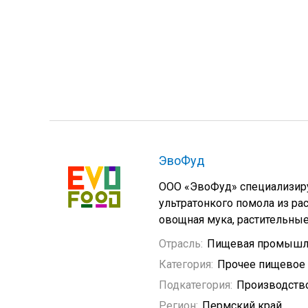
ЭвоФуд
ООО «ЭвоФуд» специализиру
ультратонкого помола из рас
овощная мука, растительные
Отрасль:
Пищевая промышл
Категория:
Прочее пищевое
Подкатегория:
Производство
Регион:
Пермский край