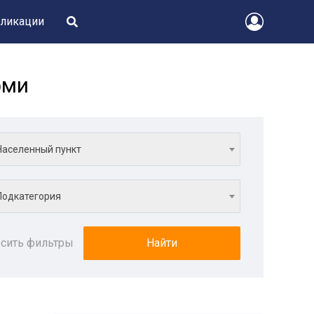
ликации
рми
Населенный пункт
Подкатегория
сить фильтры