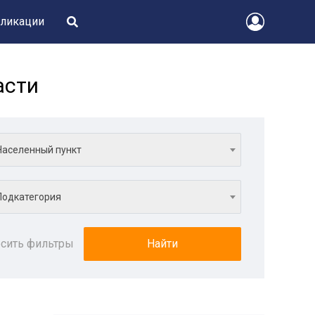
ликации
асти
Населенный пункт
Подкатегория
сить фильтры