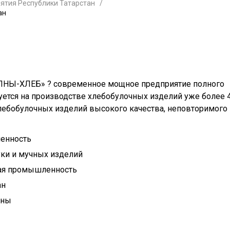
ятия Республики Татарстан
ан
ЛНЫ-ХЛЕБ» ? современное мощное предприятие полного
уется на производстве хлебобулочных изделий уже более 
хлебобулочных изделий высокого качества, неповторимого
енность
ки и мучных изделий
ая промышленность
ан
лны