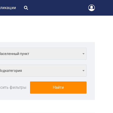
ликации
н
Населенный пункт
Подкатегория
сить фильтры