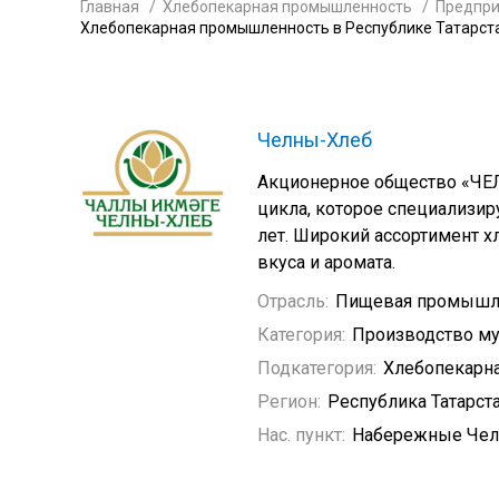
Главная
Хлебопекарная промышленность
Предпри
Хлебопекарная промышленность в Республике Татарст
Челны-Хлеб
Акционерное общество «ЧЕ
цикла, которое специализир
лет. Широкий ассортимент 
вкуса и аромата.
Отрасль:
Пищевая промышл
Категория:
Производство му
Подкатегория:
Хлебопекарн
Регион:
Республика Татарст
Нас. пункт:
Набережные Че