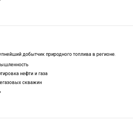
упнейший добытчик природного топлива в регионе.
мышленность
тировка нефти и газа
тегазовых скважин
ь