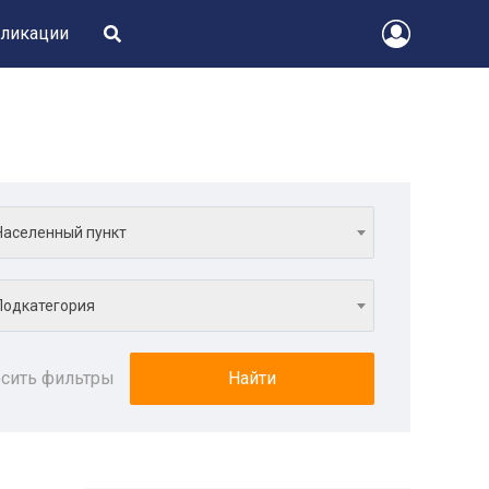
ликации
Населенный пункт
Подкатегория
сить фильтры