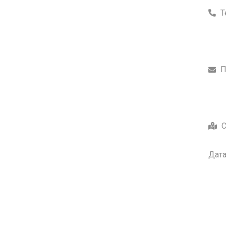
Т
П
С
Дата