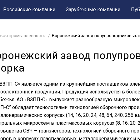
Российские компании
Зарубежные компании
Пуб
ская промышленность
Воронежский завод полупроводниковых 
оронежский завод полупро
борка
ВЗПП-С» является одним из крупнейших поставщиков элем
оэлектронной продукции. Продукция используется в более
бежья. АО «ВЗПП-С» выпускает разнообразную микроэле
П-С” обладает технологиями: технологией сборочного про
ллокерамических корпусах (14, 16, 20, 24, 48, 64, 240, 256
гральных микросхем в пластмассовых корпусах (8, 16, 20, 
зводства СВЧ – транзисторов; технологией сборочного п
оров в корпусах пластмассовых, металлокерамических и м