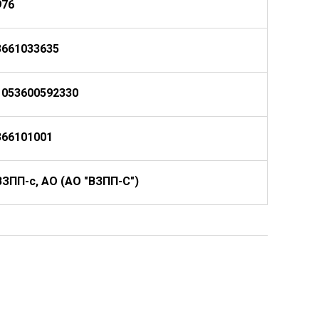
976
3661033635
1053600592330
366101001
ВЗПП-с, АО (АО "ВЗПП-С")