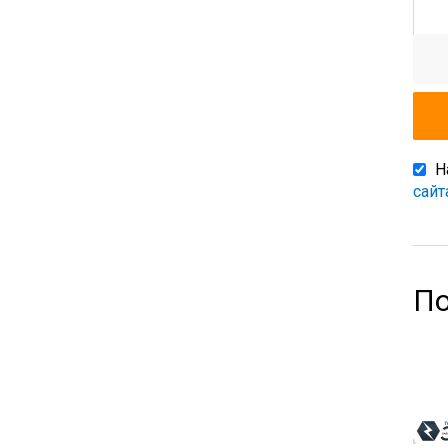
Н
сайт
По