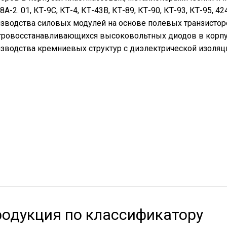
8А-2. 01, КТ-9С, КТ-4, КТ-43В, КТ-89, КТ-90, КТ-93, КТ-95, 424
зводства силовых модулей на основе полевых транзистор
ровосстанавливающихся высоковольтных диодов в корпусах
зводства кремниевых структур с диэлектрической изоляц
одукция по классификатору