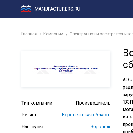
MANUFACTURERS.RU
Главная
Компании
Электронная и электротехниче
В
с
АО «
ради
зару
“ВЗП
Тип компании
Производитель
мета
Регион
Воронежская область
инте
прои
Нас. пункт
Воронеж
приб