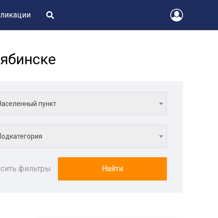
ликации
лябинске
Населенный пункт
Подкатегория
сить фильтры