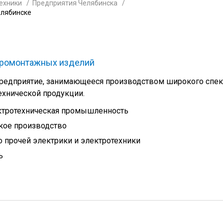
ехники
Предприятия Челябинска
елябинске
тромонтажных изделий
редприятие, занимающееся производством широкого спек
ехнической продукции.
ктротехническая промышленность
кое производство
 прочей электрики и электротехники
ь