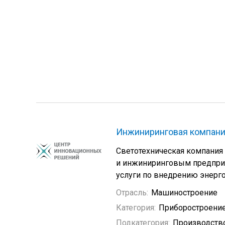
Инжиниринговая компани
Светотехническая компания
и инжиниринговым предприя
услуги по внедрению энерг
Отрасль:
Машиностроение
Категория:
Приборостроени
Подкатегория:
Производств