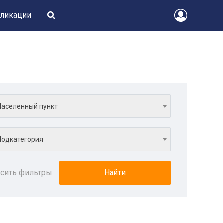
ликации
Населенный пункт
Подкатегория
сить фильтры