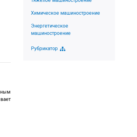
Тяжелое машиностроение
Химическое машиностроение
Энергетическое
машиностроение
Рубрикатор
нным
ывает