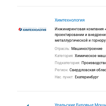
Химтехнология
Инжиниринговая компания «Х
проектировании и внедрении
металлургической и горнор
Отрасль:
Машиностроение
Категория:
Химическое маш
Подкатегория:
Производство
Регион:
Свердловская обла
Нас. пункт:
Екатеринбург
Уральские Буровые Мощ