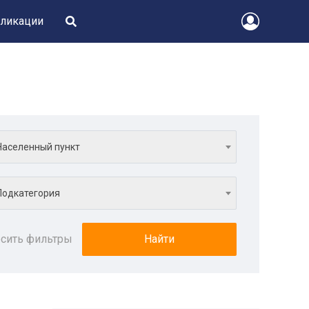
ликации
Населенный пункт
Подкатегория
сить фильтры