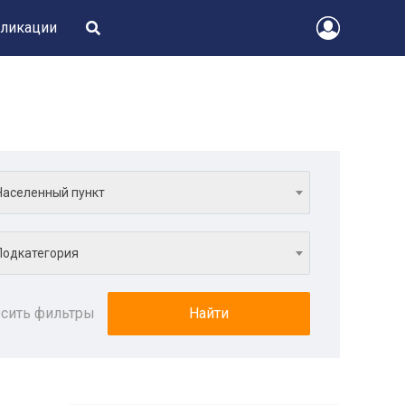
ликации
Населенный пункт
Подкатегория
сить фильтры