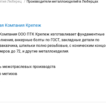
ятия Люберец
Производители металлоизделий в Люберцах
ая Компания Крепеж
 Компания ООО ПТК Крепеж изготавливает фундаментные
лнения, анкерные болты по ГОСТ, закладные детали по
аказчика, шпильки полно резьбовые, с коническим концо
еров до 72, и другие металлоизделия.
 межотраслевых производств
о метизов
ь