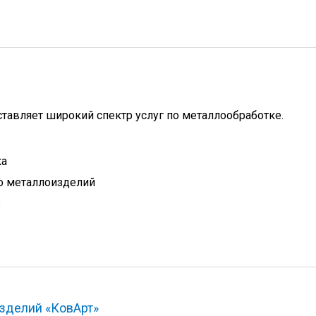
тавляет широкий спектр услуг по металлообработке.
ка
о металлоизделий
ь
зделий «КовАрт»