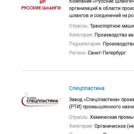
Компания «Русские шланги» 
организаций в области про
шлангов и соединений на р
Отрасль:
Транспортное маш
Категория:
Производство а
Подкатегория:
Производство
Регион:
Санкт-Петербург
Спецпластина
Завод «Спецпластина» прои
(РТИ) промышленного назна
Отрасль:
Химическая промы
Категория:
Органическое (н