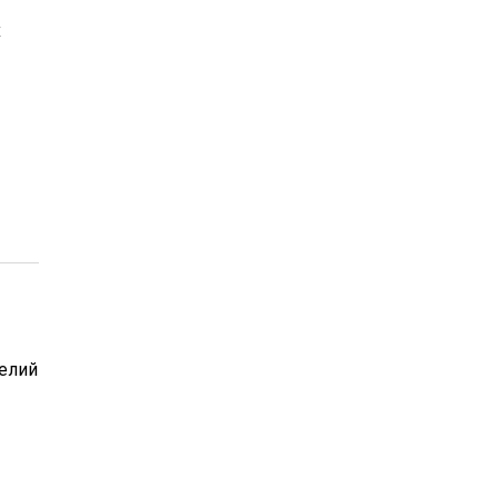
х
елий