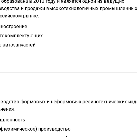
образована в 2010 году и является одной из ведущих
изводства и продажи высокотехнологичных промышленны
оссийском рынке.
иностроение
втокомплектующих
 автозапчастей
зводство формовых и неформовых резинотехнических изд
чения.
шленность
ефтехимическое) производство