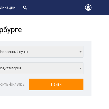
ликации
рбурге
Населенный пункт
Подкатегория
сить фильтры