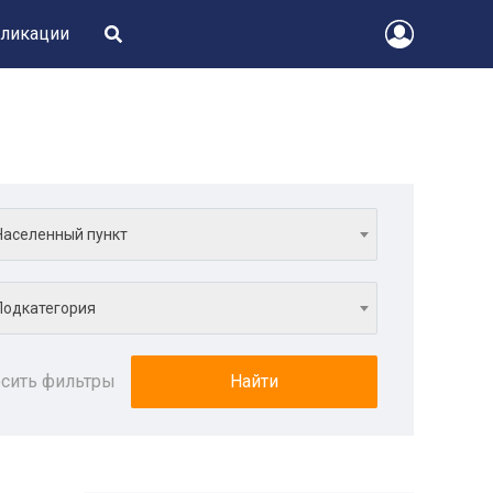
ликации
Населенный пункт
Подкатегория
сить фильтры