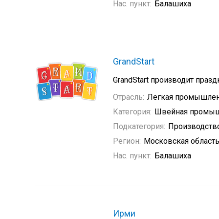
Нас. пункт:
Балашиха
GrandStart
GrandStart производит праз
Отрасль:
Легкая промышлен
Категория:
Швейная промыш
Подкатегория:
Производств
Регион:
Московская област
Нас. пункт:
Балашиха
Ирми