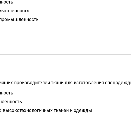
ность
омышленность
 промышленность
ь
нейших производителей ткани для изготовления спецодежд
ность
ленность
о высокотехнологичных тканей и одежды
ь